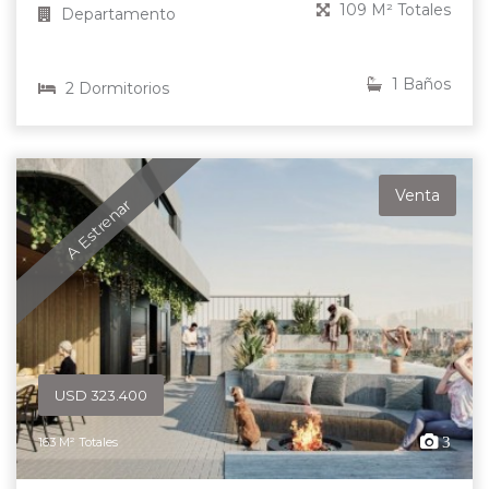
109 M² Totales
Departamento
1 Baños
2 Dormitorios
Venta
A Estrenar
USD 323.400
3
163 M² Totales