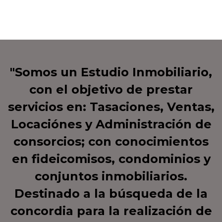
"Somos un Estudio Inmobiliario,
con el objetivo de prestar
servicios en: Tasaciones, Ventas,
Locaciónes y Administración de
consorcios; con conocimientos
en fideicomisos, condominios y
conjuntos inmobiliarios.
Destinado a la búsqueda de la
concordia para la realización de